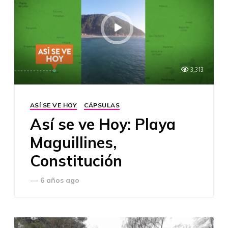
3,313
ASÍ SE VE HOY
CÁPSULAS
Así se ve Hoy: Playa
Maguillines,
Constitución
—
6 años ago