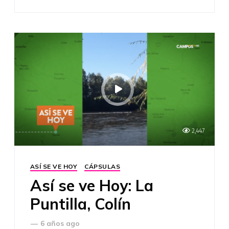
2,447
ASÍ SE VE HOY
CÁPSULAS
Así se ve Hoy: La
Puntilla, Colín
—
6 años ago