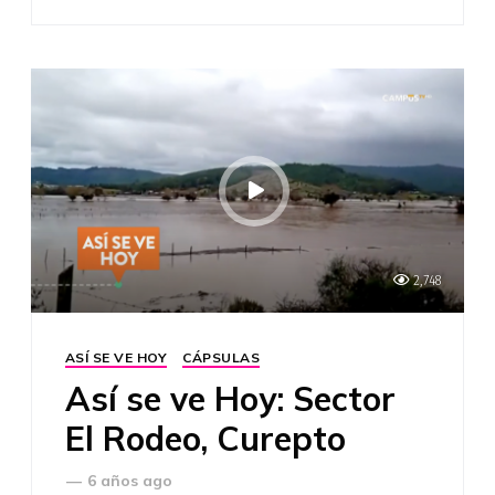
2,748
ASÍ SE VE HOY
CÁPSULAS
Así se ve Hoy: Sector
El Rodeo, Curepto
—
6 años ago