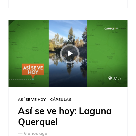
3,409
ASÍ SE VE HOY
CÁPSULAS
Así se ve hoy: Laguna
Querquel
—
6 años ago