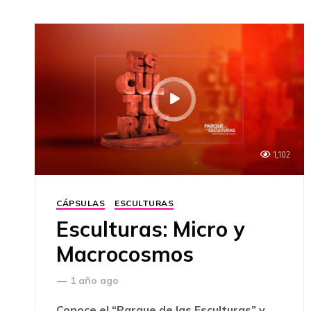
1,102
CÁPSULAS
ESCULTURAS
Esculturas: Micro y
Macrocosmos
—
1 año ago
Conoce el “Parque de las Esculturas” y