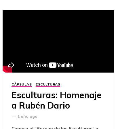
CÁPSULAS
ESCULTURAS
Esculturas: Homenaje
a Rubén Dario
—
1 año ago
Conoce el “Parque de las Esculturas” y