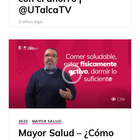
@UTalcaTV
2 años ago
1,356
2023
MAYOR SALUD
Mayor Salud – ¿Cómo