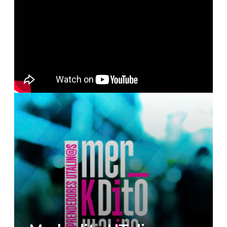
Merkadito UTalino –
Sandwich veganos y
vegetarianos
1,063