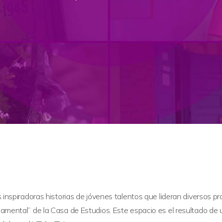
 inspiradoras historias de jóvenes talentos que lideran diversos 
mental” de la Casa de Estudios. Este espacio es el resultado de u