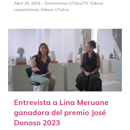
Abril 26, 2024
Entrevistas UTalcaTV
,
Videos
corporativos
,
Videos UTalca
Entrevista a Lina Meruane
ganadora del premio José
Donoso 2023