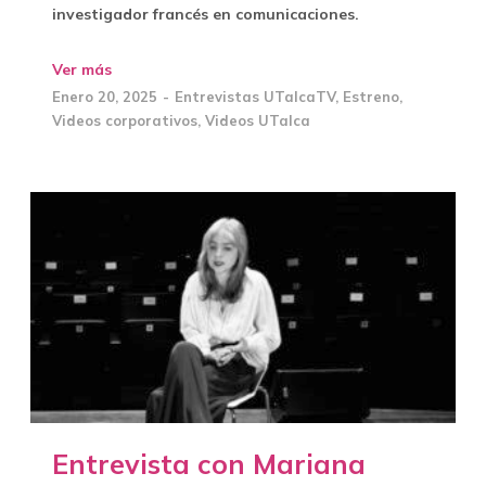
investigador francés en comunicaciones.
Ver más
Enero 20, 2025
Entrevistas UTalcaTV
,
Estreno
,
Videos corporativos
,
Videos UTalca
Entrevista con Mariana