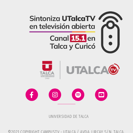
UNIVERSIDAD DE TALCA
©2021 COPYRIGHT CAMPUSTV - UTALCA / AVDA. LIRCAY S/N, TALCA,