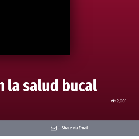
n la salud bucal
2,001
–
Share via Email