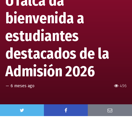
UTalca da
bienvenida a
estudiantes
destacados de la
Admisión 2026
—
6 meses ago
496