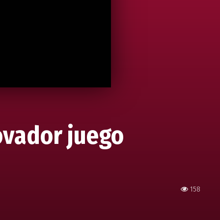
ovador juego
158