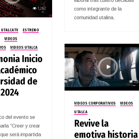
laboral tras cuatro décadas
1,262
como integrante de la
comunidad utalina.
 UTALCATV
ESTRENO
VIDEOS
VOS
VIDEOS UTALCA
onia Inicio
Académico
rsidad de
2,1
 2024
VIDEOS CORPORATIVOS
VIDEOS
UTALCA
co del evento se
Revive la
harla “Creer y crear
emotiva historia
, que será impartida