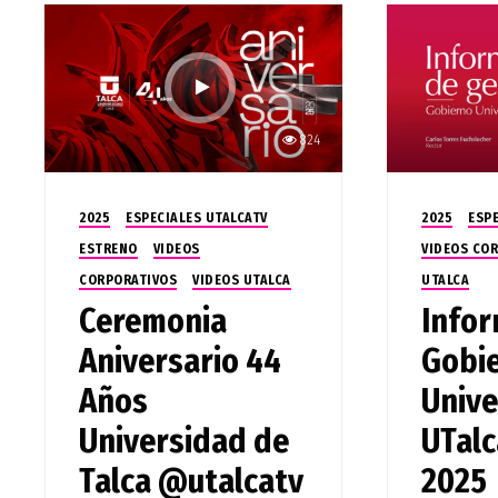
824
2025
ESPECIALES UTALCATV
2025
ESP
ESTRENO
VIDEOS
VIDEOS CO
CORPORATIVOS
VIDEOS UTALCA
UTALCA
Ceremonia
Infor
Aniversario 44
Gobi
Años
Unive
Universidad de
UTalc
Talca @utalcatv
2025