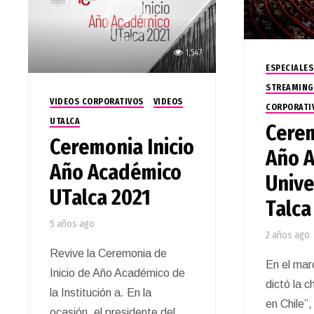
1,547
ESPECIALES
STREAMING
VIDEOS CORPORATIVOS
VIDEOS
CORPORATI
UTALCA
Cerem
Ceremonia Inicio
Año 
Año Académico
Unive
UTalca 2021
Talca
5 años ago
2 años ago
Revive la Ceremonia de
En el mar
Inicio de Año Académico de
dictó la c
la Institución a. En la
en Chile”
ocasión, el presidente del