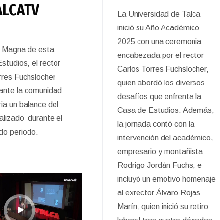
LCATV
La Universidad de Talca
inició su Año Académico
2025 con una ceremonia
a Magna de esta
encabezada por el rector
studios, el rector
Carlos Torres Fuchslocher,
rres Fuchslocher
quien abordó los diversos
ante la comunidad
desafíos que enfrenta la
ria un balance del
Casa de Estudios. Además,
ealizado durante el
la jornada contó con la
do periodo.
intervención del académico,
empresario y montañista
Rodrigo Jordán Fuchs, e
incluyó un emotivo homenaje
al exrector Álvaro Rojas
Marín, quien inició su retiro