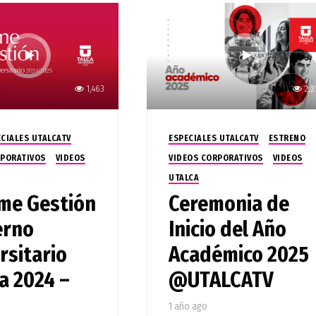
1,463
2,2
ECIALES UTALCATV
ESPECIALES UTALCATV
ESTRENO
RPORATIVOS
VIDEOS
VIDEOS CORPORATIVOS
VIDEOS
UTALCA
me Gestión
Ceremonia de
erno
Inicio del Año
rsitario
Académico 2025
a 2024 –
@UTALCATV
1 año ago