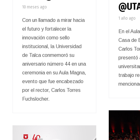
@UTA
10 meses ago
1 año ago
Con un llamado a mirar hacia
el futuro y fortalecer la
En el Aul
innovación como sello
Casa de E
institucional, la Universidad
Carlos To
de Talca conmemoró su
presentó 
aniversario número 44 en una
universita
ceremonia en su Aula Magna,
trabajo r
evento que fue encabezado
menciona
por el rector, Carlos Torres
Fuchslocher.