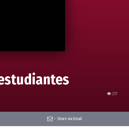
 estudiantes
217
–
Share via Email