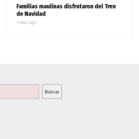
Familias maulinas disfrutaron del Tren
de Navidad
7 años ago
Buscar