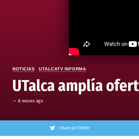
NOTICIAS
UTALCATV INFORMA
UTalca amplía ofer
—
8 meses ago
–
Share on Twitter