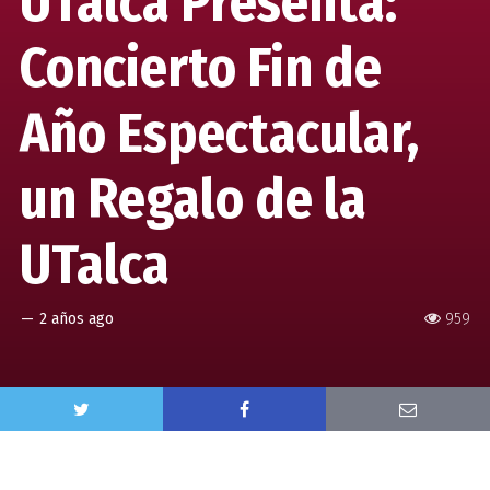
UTalca Presenta:
Concierto Fin de
Año Espectacular,
un Regalo de la
UTalca
—
2 años ago
959