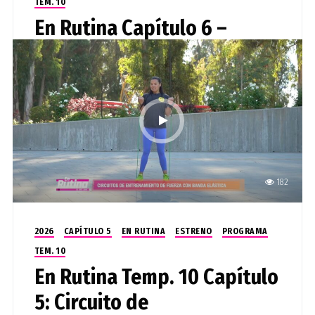
TEM. 10
En Rutina Capítulo 6 –
Circuito de entrenamiento
de fuerza con peso corporal
| @UTalcaTV
1 mes ago
182
2026
CAPÍTULO 5
EN RUTINA
ESTRENO
PROGRAMA
TEM. 10
En Rutina Temp. 10 Capítulo
5: Circuito de