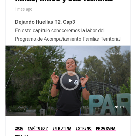
1 mes ago
Dejando Huellas T2. Cap3
En este capítulo conoceremos la labor del
Programa de Acompañamiento Familiar Territorial
y Prevención Focalizada Nahuen, en San
Clemente. Además, veremos el aporte de
estudiantes de la Universidad de Talca, quienes
desarrollaron iniciativas de autocuidado dirigidas
a los equipos profesionales.
134
2026
CAPÍTULO 7
EN RUTINA
ESTRENO
PROGRAMA