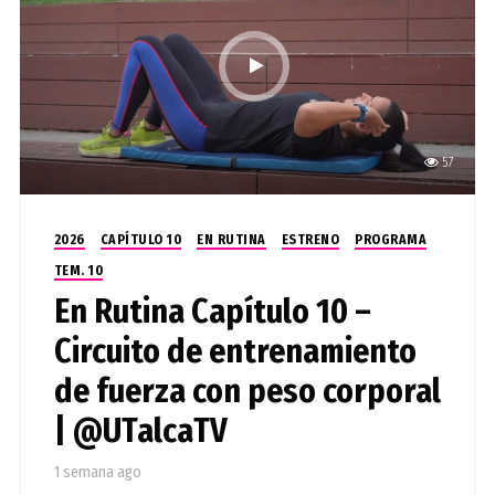
57
2026
CAPÍTULO 10
EN RUTINA
ESTRENO
PROGRAMA
TEM. 10
En Rutina Capítulo 10 –
Circuito de entrenamiento
de fuerza con peso corporal
| @UTalcaTV
1 semana ago