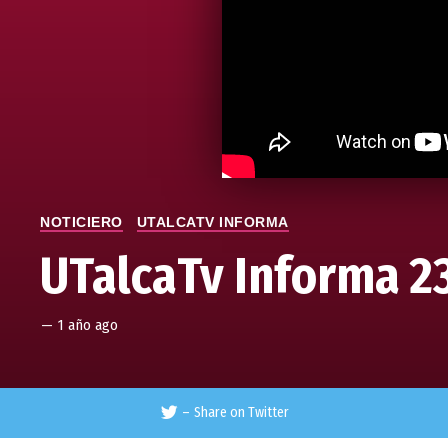
NOTICIERO
UTALCATV INFORMA
UTalcaTv Informa 2
—
1 año ago
–
Share on Twitter