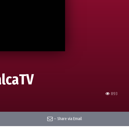
alcaTV
893
–
Share via Email