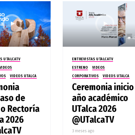
284
4
S UTALCATV
ENTREVISTAS UTALCATV
VIDEOS
ESTRENO
VIDEOS
VOS
VIDEOS UTALCA
CORPORATIVOS
VIDEOS UTALCA
monia
Ceremonia inicio
paso de
año académico
o Rectoría
UTalca 2026
a 2026
@UTalcaTV
lcaTV
3 meses ago