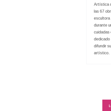
Artística
las 67 ob
escultora 
durante u
cuidadas 
dedicado 
difundir s
artístico.
L