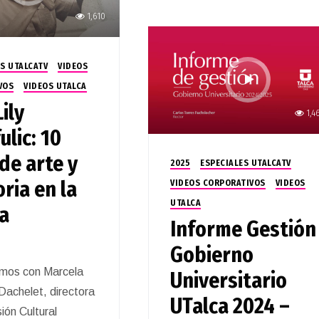
1,610
S UTALCATV
VIDEOS
VOS
VIDEOS UTALCA
ily
1,4
ulic: 10
de arte y
2025
ESPECIALES UTALCATV
ia en la
VIDEOS CORPORATIVOS
VIDEOS
UTALCA
a
Informe Gestión
Gobierno
mos con Marcela
Universitario
Dachelet, directora
UTalca 2024 –
ión Cultural