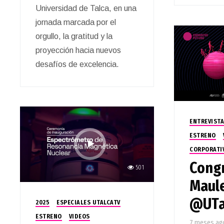
Universidad de Talca, en una
jornada marcada por el
orgullo, la gratitud y la
proyección hacia nuevos
desafíos de excelencia.
ENTREVISTA
ESTRENO
CORPORATI
Congr
501
Maul
@UTa
2025
ESPECIALES UTALCATV
ESTRENO
VIDEOS
7 meses ag