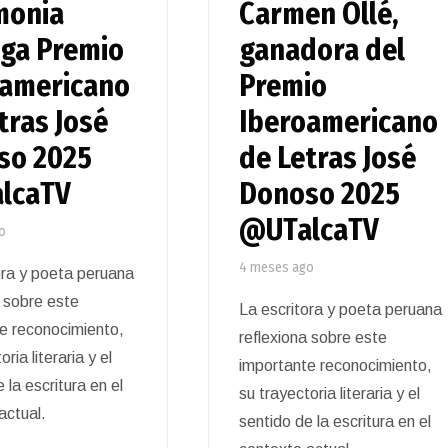
monia
Carmen Ollé,
ega Premio
ganadora del
oamericano
Premio
tras José
Iberoamericano
so 2025
de Letras José
lcaTV
Donoso 2025
@UTalcaTV
o
4 meses ago
ora y poeta peruana
a sobre este
La escritora y poeta peruana
e reconocimiento,
reflexiona sobre este
ria literaria y el
importante reconocimiento,
 la escritura en el
su trayectoria literaria y el
actual.
sentido de la escritura en el