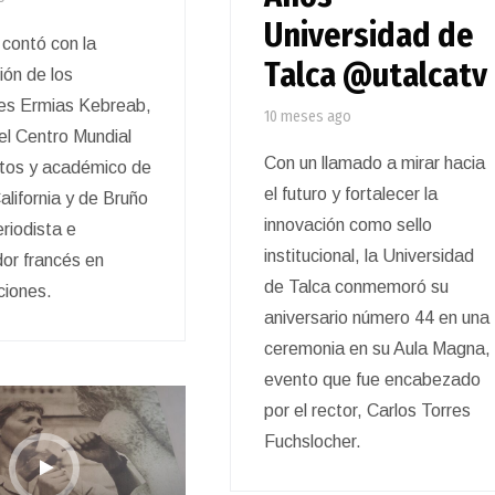
Universidad de
 contó con la
Talca @utalcatv
ión de los
es Ermias Kebreab,
10 meses ago
del Centro Mundial
Con un llamado a mirar hacia
tos y académico de
el futuro y fortalecer la
alifornia y de Bruño
innovación como sello
eriodista e
institucional, la Universidad
dor francés en
de Talca conmemoró su
ciones.
aniversario número 44 en una
ceremonia en su Aula Magna,
evento que fue encabezado
por el rector, Carlos Torres
Fuchslocher.