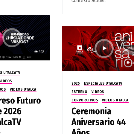
contexto actual.
328
8
S UTALCATV
VIDEOS
2025
ESPECIALES UTALCATV
VOS
VIDEOS UTALCA
ESTRENO
VIDEOS
eso Futuro
CORPORATIVOS
VIDEOS UTALCA
e 2026
Ceremonia
lcaTV
Aniversario 44
Años
o