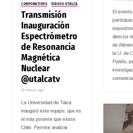
CORPORATIVOS
VIDEOS UTALCA
El evento
Transmisión
participac
Inauguración
expositor
Espectrómetro
director 
de Resonancia
de Alimen
la U. de C
Magnética
Patiño, p
Nuclear
investiga
@utalcatv
comunica
10 meses ago
La Universidad de Talca
inauguró este equipo, que es
el más potente que existe
Chile. Permite analizar