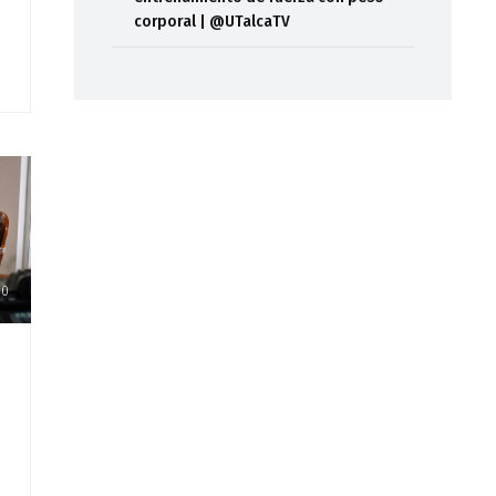
corporal | @UTalcaTV
00