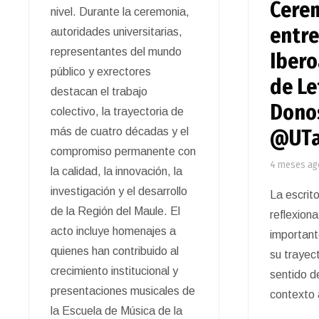
Cere
nivel. Durante la ceremonia,
entr
autoridades universitarias,
representantes del mundo
Iber
público y exrectores
de Le
destacan el trabajo
Dono
colectivo, la trayectoria de
más de cuatro décadas y el
@UTa
compromiso permanente con
4 meses ag
la calidad, la innovación, la
investigación y el desarrollo
La escrit
de la Región del Maule. El
reflexion
acto incluye homenajes a
important
quienes han contribuido al
su trayecto
crecimiento institucional y
sentido de
presentaciones musicales de
contexto 
la Escuela de Música de la