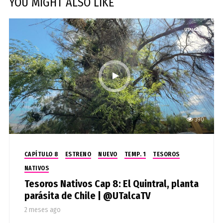
YOU MIGHT ALSO LIKE
390
CAPÍTULO 8
ESTRENO
NUEVO
TEMP. 1
TESOROS
NATIVOS
Tesoros Nativos Cap 8: El Quintral, planta
parásita de Chile | @UTalcaTV
2 meses ago