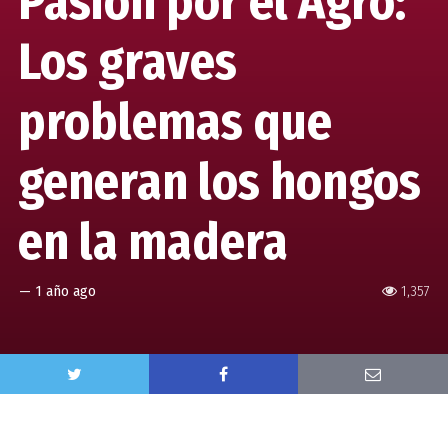
Pasión por el Agro:
Los graves
problemas que
generan los hongos
en la madera
—
1 año ago
1,357