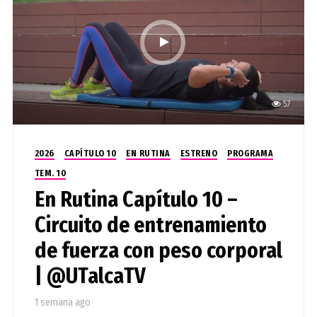
57
2026
CAPÍTULO 10
EN RUTINA
ESTRENO
PROGRAMA
TEM. 10
En Rutina Capítulo 10 –
Circuito de entrenamiento
de fuerza con peso corporal
| @UTalcaTV
1 semana ago