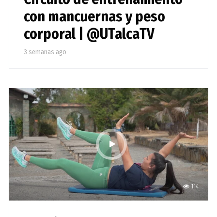
con mancuernas y peso
corporal | @UTalcaTV
3 semanas ago
114