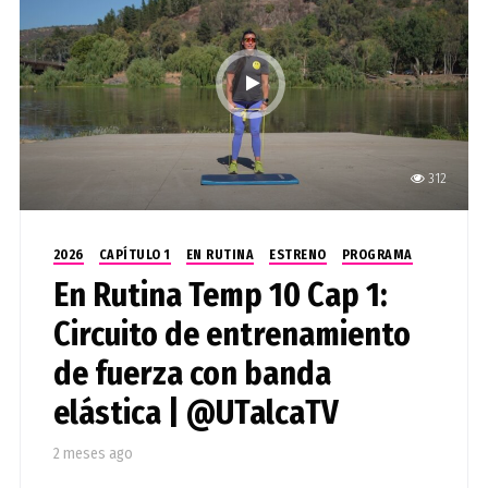
mejorar la condición física, fortalecer el cuerpo y
promover hábitos de vida saludable en espacios
abiertos.
312
2026
CAPÍTULO 1
EN RUTINA
ESTRENO
PROGRAMA
En Rutina Temp 10 Cap 1:
Circuito de entrenamiento
de fuerza con banda
elástica | @UTalcaTV
2 meses ago