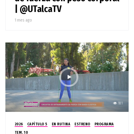
| @UTalcaTV
1 mes ago
181
2026
CAPÍTULO 5
EN RUTINA
ESTRENO
PROGRAMA
TEM. 10