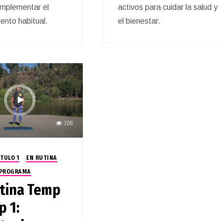
omplementar el
activos para cuidar la salud y
ento habitual.
el bienestar.
308
TULO 1
EN RUTINA
PROGRAMA
tina Temp
p 1: