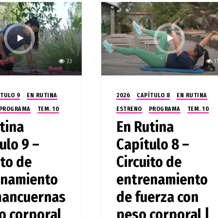
33
1
ÍTULO 9
EN RUTINA
2026
CAPÍTULO 8
EN RUTINA
PROGRAMA
TEM. 10
ESTRENO
PROGRAMA
TEM. 10
tina
En Rutina
ulo 9 –
Capítulo 8 –
ito de
Circuito de
enamiento
entrenamiento
mancuernas
de fuerza con
o corporal
peso corporal |