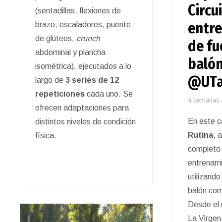
Circu
(sentadillas, flexiones de
entr
brazo, escaladores, puente
de glúteos,
crunch
de fu
abdominal y plancha
balón
isométrica), ejecutados a lo
@UTa
largo de
3 series de 12
repeticiones
cada uno. Se
4 semanas 
ofrecen adaptaciones para
En este c
distintos niveles de condición
Rutina
, 
física.
completo 
entrenami
utilizand
balón co
Desde el 
La Virgen 