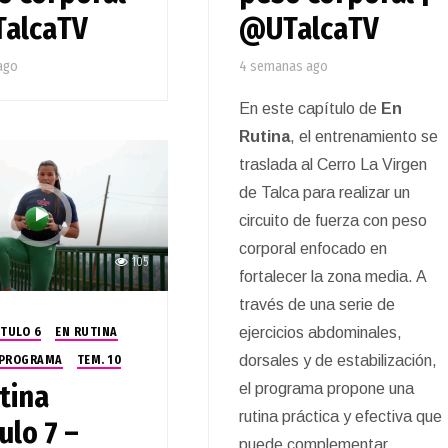
TalcaTV
@UTalcaTV
ago
4 semanas ago
En este capítulo de
En
Rutina
, el entrenamiento se
traslada al Cerro La Virgen
de Talca para realizar un
circuito de fuerza con peso
corporal enfocado en
105
fortalecer la zona media. A
través de una serie de
ejercicios abdominales,
ÍTULO 6
EN RUTINA
dorsales y de estabilización,
PROGRAMA
TEM. 10
tina
el programa propone una
rutina práctica y efectiva que
ulo 7 –
puede complementar