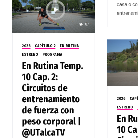
casa o c
entrenami
187
2026
CAPÍTULO 2
EN RUTINA
ESTRENO
PROGRAMA
En Rutina Temp.
10 Cap. 2:
Circuitos de
entrenamiento
2026
CAPÍ
de fuerza con
ESTRENO
En Ru
peso corporal |
10 Ca
@UTalcaTV