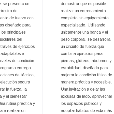
a
, se presenta un
demostrar que es posible
circuito de
realizar un entrenamiento
ento de fuerza con
completo sin equipamiento
as diseñado para
especializado. Utilizando
 los principales
únicamente una banca y el
sculares del
peso corporal, se desarrolla
través de ejercicios
un circuito de fuerza que
 adaptables a
combina ejercicios para
niveles de condición
piernas, glúteos, abdomen y
l programa entrega
estabilidad, diseñado para
ciones de técnica,
mejorar la condición física de
 ejecución segura
manera práctica y accesible.
ar la fuerza, la
Una invitación a dejar las
a y el bienestar
excusas de lado, aprovechar
na rutina práctica y
los espacios públicos y
ara realizar en
adoptar hábitos de vida más