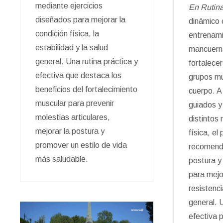
mediante ejercicios
En Rutin
diseñados para mejorar la
dinámico 
condición física, la
entrenami
estabilidad y la salud
mancuern
general. Una rutina práctica y
fortalecer
efectiva que destaca los
grupos mu
beneficios del fortalecimiento
cuerpo. A 
muscular para prevenir
guiados y
molestias articulares,
distintos 
mejorar la postura y
física, e
promover un estilo de vida
recomenda
más saludable.
postura y
para mejor
resistenci
general. U
efectiva p