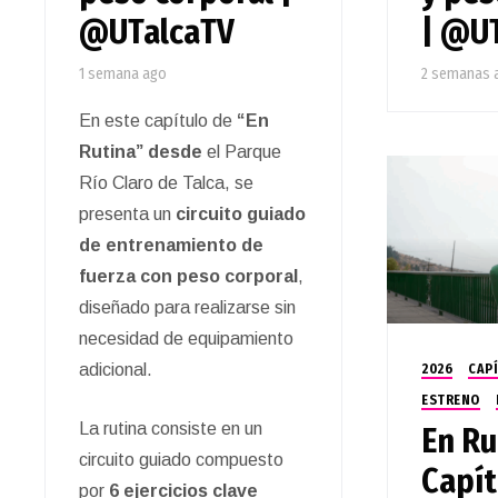
@UTalcaTV
| @U
1 semana ago
2 semanas 
En este capítulo de
“En
Rutina” desde
el Parque
Río Claro de Talca, se
presenta un
circuito guiado
de entrenamiento de
fuerza con peso corporal
,
diseñado para realizarse sin
necesidad de equipamiento
adicional.
2026
CAP
ESTRENO
La rutina consiste en un
En Ru
circuito guiado compuesto
Capít
por
6 ejercicios clave