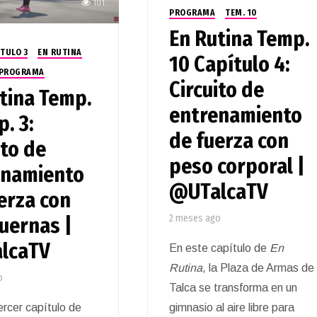
101
PROGRAMA
TEM. 10
En Rutina Temp.
TULO 3
EN RUTINA
10 Capítulo 4:
PROGRAMA
Circuito de
tina Temp.
entrenamiento
p. 3:
de fuerza con
ito de
peso corporal |
enamiento
@UTalcaTV
erza con
2 meses ago
uernas |
lcaTV
En este capítulo de
En
Rutina
, la Plaza de Armas de
o
Talca se transforma en un
ercer capítulo de
gimnasio al aire libre para