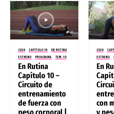
49
2026
CAPÍTULO 10
EN RUTINA
2026
CAP
ESTRENO
PROGRAMA
TEM. 10
ESTRENO
En Rutina
En Ru
Capítulo 10 –
Capít
Circuito de
Circu
entrenamiento
entr
de fuerza con
con 
peso corporal |
y pes