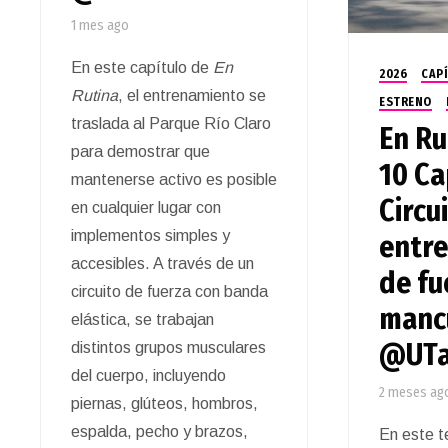
1 mes ago
En este capítulo de
En
2026
CAPÍ
Rutina
, el entrenamiento se
ESTRENO
traslada al Parque Río Claro
En Ru
para demostrar que
10 Ca
mantenerse activo es posible
Circu
en cualquier lugar con
implementos simples y
entr
accesibles. A través de un
de fu
circuito de fuerza con banda
manc
elástica, se trabajan
@UTa
distintos grupos musculares
del cuerpo, incluyendo
2 meses ag
piernas, glúteos, hombros,
espalda, pecho y brazos,
En este t