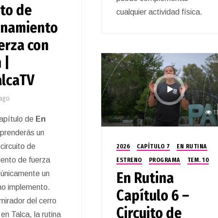
ito de
cualquier actividad física.
enamiento
erza con
 |
lcaTV
ago
1
apítulo de
En
aprenderás un
circuito de
2026
CAPÍTULO 7
EN RUTINA
ento de fuerza
ESTRENO
PROGRAMA
TEM. 10
o únicamente un
En Rutina
mo implemento.
Capítulo 6 –
mirador del cerro
Circuito de
en Talca, la rutina