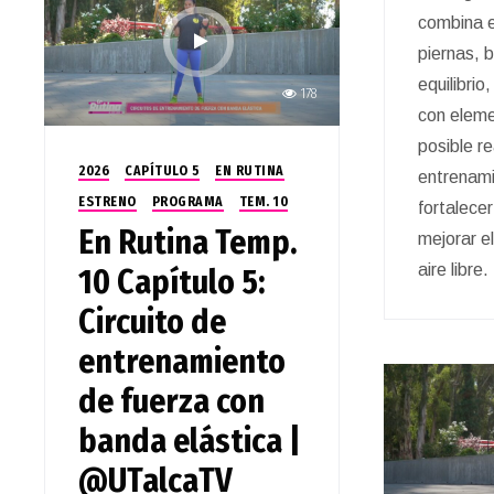
combina e
piernas, 
equilibri
178
con eleme
posible re
2026
CAPÍTULO 5
EN RUTINA
entrenami
ESTRENO
PROGRAMA
TEM. 10
fortalecer
En Rutina Temp.
mejorar el
aire libre.
10 Capítulo 5:
Circuito de
entrenamiento
de fuerza con
banda elástica |
@UTalcaTV