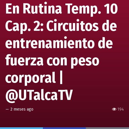
En Rutina Temp. 10
Cap. 2: Circuitos de
entrenamiento de
fuerza con peso
corporal |
@UTalcaTV
—
2 meses ago
194