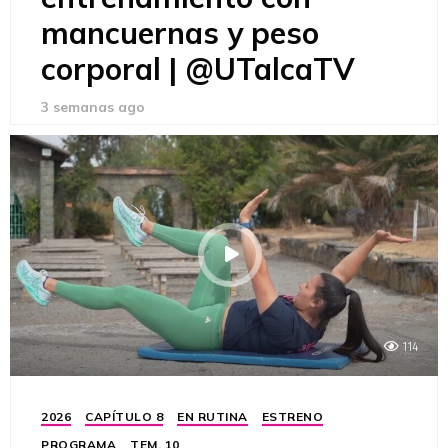
mancuernas y peso
corporal | @UTalcaTV
3 semanas ago
114
2026
CAPÍTULO 8
EN RUTINA
ESTRENO
PROGRAMA
TEM. 10