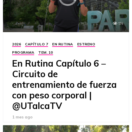
134
2026
CAPÍTULO 7
EN RUTINA
ESTRENO
PROGRAMA
TEM. 10
En Rutina Capítulo 6 –
Circuito de
entrenamiento de fuerza
con peso corporal |
@UTalcaTV
1 mes ago