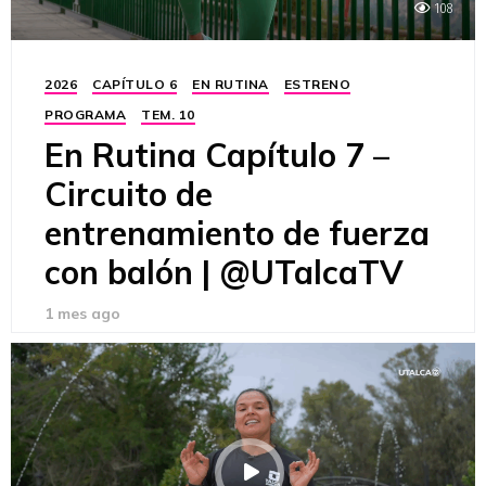
108
2026
CAPÍTULO 6
EN RUTINA
ESTRENO
PROGRAMA
TEM. 10
En Rutina Capítulo 7 –
Circuito de
entrenamiento de fuerza
con balón | @UTalcaTV
1 mes ago