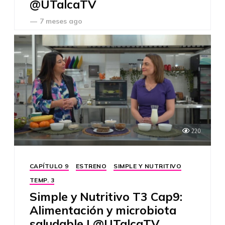
@UTalcaTV
—
7 meses ago
220
CAPÍTULO 9
ESTRENO
SIMPLE Y NUTRITIVO
TEMP. 3
Simple y Nutritivo T3 Cap9:
Alimentación y microbiota
saludable | @UTalcaTV