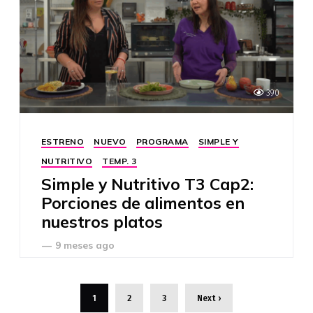
390
ESTRENO
NUEVO
PROGRAMA
SIMPLE Y
NUTRITIVO
TEMP. 3
Simple y Nutritivo T3 Cap2:
Porciones de alimentos en
nuestros platos
—
9 meses ago
1
2
3
Next ›