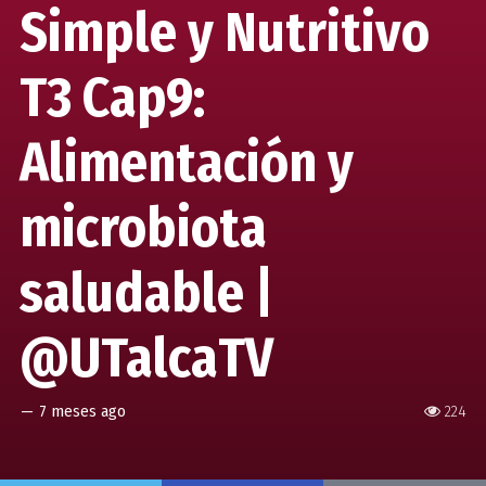
Simple y Nutritivo
T3 Cap9:
Alimentación y
microbiota
saludable |
@UTalcaTV
—
7 meses ago
224