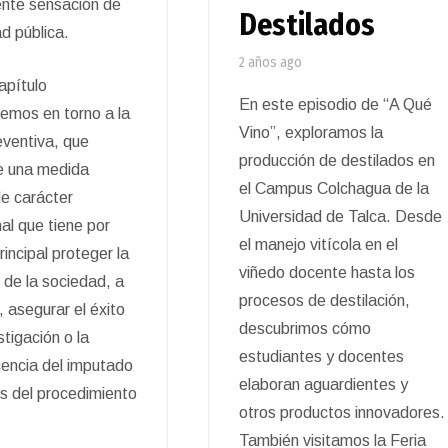
iente sensación de
Destilados
ad pública.
2 años ago
apítulo
En este episodio de “A Qué
emos en torno a la
Vino”, exploramos la
eventiva, que
producción de destilados en
e una medida
el Campus Colchagua de la
de carácter
Universidad de Talca. Desde
al que tiene por
el manejo vitícola en el
rincipal proteger la
viñedo docente hasta los
 de la sociedad, a
procesos de destilación,
, asegurar el éxito
descubrimos cómo
stigación o la
estudiantes y docentes
encia del imputado
elaboran aguardientes y
os del procedimiento
otros productos innovadores.
También visitamos la Feria