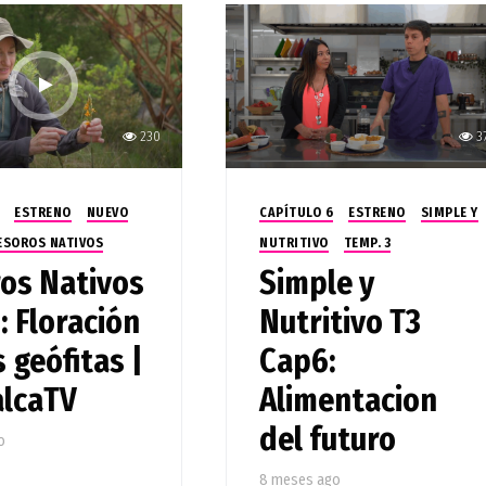
230
3
ESTRENO
NUEVO
CAPÍTULO 6
ESTRENO
SIMPLE Y
ESOROS NATIVOS
NUTRITIVO
TEMP. 3
os Nativos
Simple y
: Floración
Nutritivo T3
 geófitas |
Cap6:
lcaTV
Alimentacion
del futuro
o
8 meses ago