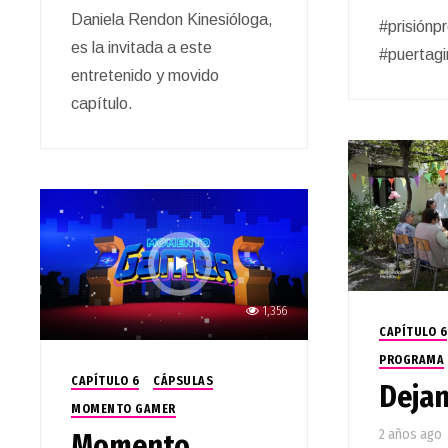
Daniela Rendon Kinesióloga,
#prisiónp
es la invitada a este
#puertagi
entretenido y movido
capítulo.
1,356
CAPÍTULO 6
PROGRAMA
CAPÍTULO 6
CÁPSULAS
Dejan
MOMENTO GAMER
2 años ago
Momento