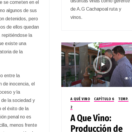
distintas viñas como gerente
ue se cometen en el
de A.G Cachapoal ruta y
mo algunos de sus
vinos.
on detenidos, pero
nos de ellos quedan
, repitiéndose la
ue existe una
atoria de la
io entre la
9
n de inocencia, el
oceso y la
A QUÉ VINO
CAPÍTULO 6
TEMP.
 de la sociedad y
2
 el éxito de la
A Que Vino:
ción penal no es
cilla, menos frente
Producción de