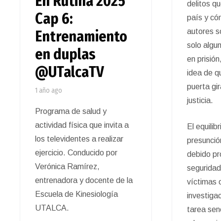
En Rutina 2025
delitos q
Cap 6:
país y có
autores s
Entrenamiento
solo algu
en duplas
en prisión
@UTalcaTV
idea de q
puerta gir
1 año ago
justicia.
Programa de salud y
actividad física que invita a
El equilibr
los televidentes a realizar
presunció
ejercicio. Conducido por
debido pr
Verónica Ramírez,
seguridad
entrenadora y docente de la
víctimas o
Escuela de Kinesiología
investiga
UTALCA.
tarea sen