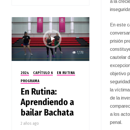
a la crec
insegurid
En este c
conversar
prisión pr
constituy
1,178
cautelar 
excepcion
2024
CAPÍTULO 6
EN RUTINA
objetivo p
PROGRAMA
seguridad
En Rutina:
la víctima
de la inve
Aprendiendo a
comparec
bailar Bachata
a los act
penal.
2 años ago