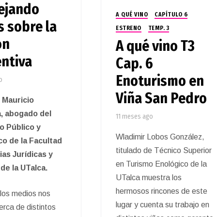
ejando
A QUÉ VINO
CAPÍTULO 6
 sobre la
ESTRENO
TEMP. 3
ón
A qué vino T3
ntiva
Cap. 6
Enoturismo en
o
Viña San Pedro
: Mauricio
, abogado del
11 meses ago
io Público y
Wladimir Lobos González,
o de la Facultad
titulado de Técnico Superior
ias Jurídicas y
en Turismo Enológico de la
de la UTalca.
UTalca muestra los
hermosos rincones de este
los medios nos
lugar y cuenta su trabajo en
erca de distintos