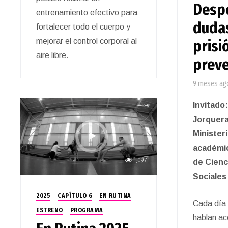
Desp
entrenamiento efectivo para
dudas
fortalecer todo el cuerpo y
mejorar el control corporal al
prisi
aire libre.
preve
9 meses ag
Invitado
Jorquera
Minister
académic
1,097
de Cienc
Sociales 
2025
CAPÍTULO 6
EN RUTINA
Cada día 
ESTRENO
PROGRAMA
hablan ac