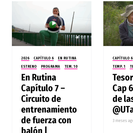
108
2026
CAPÍTULO 6
EN RUTINA
CAPÍTULO 6
ESTRENO
PROGRAMA
TEM. 10
TEMP. 1
T
En Rutina
Tesor
Capítulo 7 –
Cap 6
Circuito de
de las
entrenamiento
@UTa
de fuerza con
3 meses ag
balón |