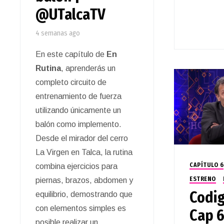
@UTalcaTV
4 semanas ago
En este capítulo de
En
Rutina
, aprenderás un
completo circuito de
entrenamiento de fuerza
utilizando únicamente un
balón como implemento.
Desde el mirador del cerro
La Virgen en Talca, la rutina
CAPÍTULO 6
combina ejercicios para
ESTRENO
piernas, brazos, abdomen y
Codig
equilibrio, demostrando que
con elementos simples es
Cap 6
posible realizar un