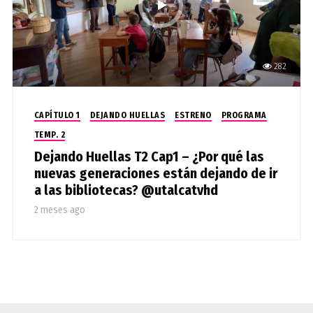
282
CAPÍTULO 1
DEJANDO HUELLAS
ESTRENO
PROGRAMA
TEMP. 2
Dejando Huellas T2 Cap1 – ¿Por qué las
nuevas generaciones están dejando de ir
a las bibliotecas? ⁨@utalcatvhd⁩
2 meses ago