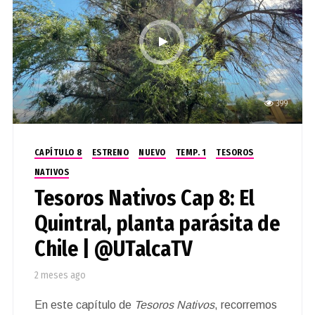
399
CAPÍTULO 8
ESTRENO
NUEVO
TEMP. 1
TESOROS
NATIVOS
Tesoros Nativos Cap 8: El
Quintral, planta parásita de
Chile | @UTalcaTV
2 meses ago
En este capítulo de
Tesoros Nativos
, recorremos