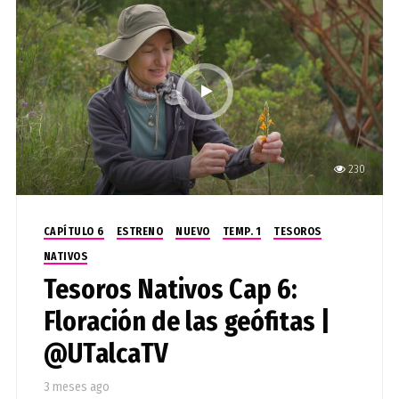
230
CAPÍTULO 6
ESTRENO
NUEVO
TEMP. 1
TESOROS
NATIVOS
Tesoros Nativos Cap 6:
Floración de las geófitas |
@UTalcaTV
3 meses ago