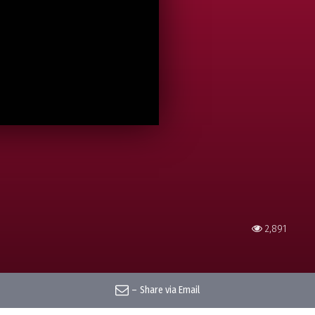
2,891
–
Share via Email