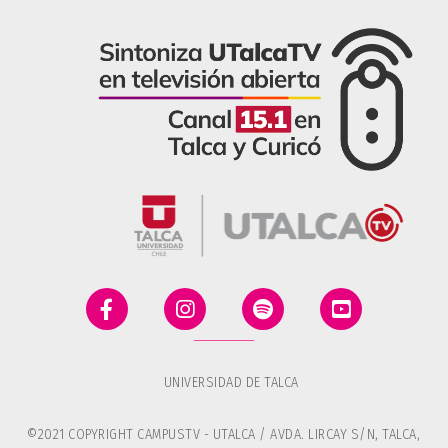
UNIVERSIDAD DE TALCA
©2021 COPYRIGHT CAMPUSTV - UTALCA / AVDA. LIRCAY S/N, TALCA,