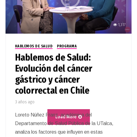
1,317
HABLEMOS DE SALUD
PROGRAMA
Hablemos de Salud:
Evolución del cáncer
gástrico y cáncer
colorrectal en Chile
3 años ago
Loreto Núñez Franz, académica del
Load More
Departamento de Salud Pública de la UTalca,
analiza los factores que influyen en estas