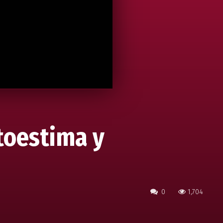
toestima y
0
1,704