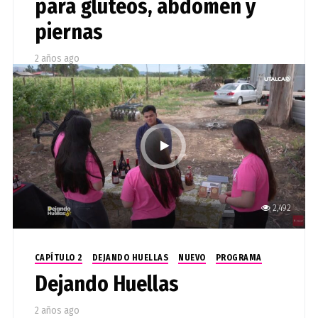
para glúteos, abdomen y
piernas
2 años ago
Verónica Ramírez Pacheco, académica de la
Escuela de Kinesiología UTalca realiza esta
temporada del programa pensado principalmente
para la mujeres.
2,492
CAPÍTULO 2
DEJANDO HUELLAS
NUEVO
PROGRAMA
Dejando Huellas
2 años ago