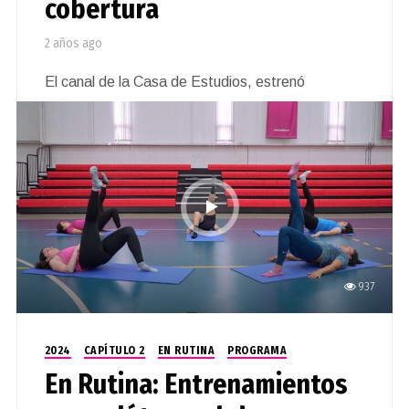
cobertura
2 años ago
El canal de la Casa de Estudios, estrenó
recientemente los espacios “Código claro:
Derecho a entender” y la segunda temporada de
“Arquitecturas del Territorio”. Este medio de
comunicación además, ahora se puede ver en la
empresa de cable VTR.
937
2024
CAPÍTULO 2
EN RUTINA
PROGRAMA
En Rutina: Entrenamientos